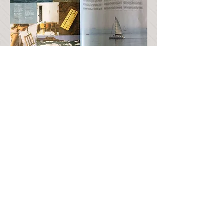
Journal "Le Télégramme" -
mardi 19
juillet 2016
Article sur les stages de Pilates sur paddle à
Dinard avec "Pilates by Valérie"